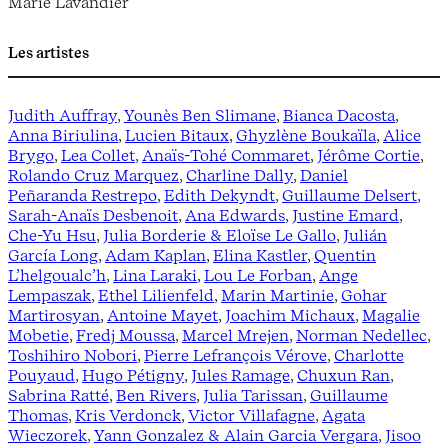
Marie Lavandier
Les artistes
Judith Auffray
,
Younès Ben Slimane
,
Bianca Dacosta
,
Anna Biriulina
,
Lucien Bitaux
,
Ghyzlène Boukaïla
,
Alice
Brygo
,
Lea Collet
,
Anaïs-Tohé Commaret
,
Jérôme Cortie
,
Rolando Cruz Marquez
,
Charline Dally
,
Daniel
Peñaranda Restrepo
,
Edith Dekyndt
,
Guillaume Delsert
,
Sarah-Anaïs Desbenoit
,
Ana Edwards
,
Justine Emard
,
Che-Yu Hsu
,
Julia Borderie & Eloïse Le Gallo
,
Julián
García Long
,
Adam Kaplan
,
Elina Kastler
,
Quentin
L’helgoualc’h
,
Lina Laraki
,
Lou Le Forban
,
Ange
Lempaszak
,
Ethel Lilienfeld
,
Marin Martinie
,
Gohar
Martirosyan
,
Antoine Mayet
,
Joachim Michaux
,
Magalie
Mobetie
,
Fredj Moussa
,
Marcel Mrejen
,
Norman Nedellec
,
Toshihiro Nobori
,
Pierre Lefrançois Vérove
,
Charlotte
Pouyaud
,
Hugo Pétigny
,
Jules Ramage
,
Chuxun Ran
,
Sabrina Ratté
,
Ben Rivers
,
Julia Tarissan
,
Guillaume
Thomas
,
Kris Verdonck
,
Victor Villafagne
,
Agata
Wieczorek
,
Yann Gonzalez & Alain Garcia Vergara
,
Jisoo