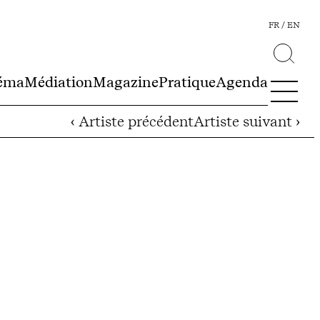
FR
EN
éma
Médiation
Magazine
Pratique
Agenda
‹ Artiste précédent
Artiste suivant ›