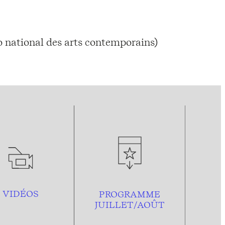
o national des arts contemporains)
VIDÉOS
PROGRAMME
JUILLET/AOÛT