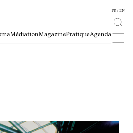
FR
EN
éma
Médiation
Magazine
Pratique
Agenda