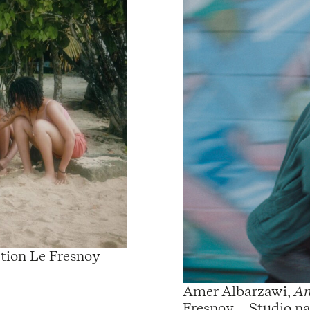
ction Le Fresnoy –
Amer Albarzawi,
Am
Fresnoy – Studio na