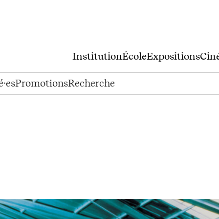
Institution
École
Expositions
Cin
é·es
Promotions
Recherche