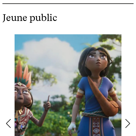
Jeune public
Je
2 
U