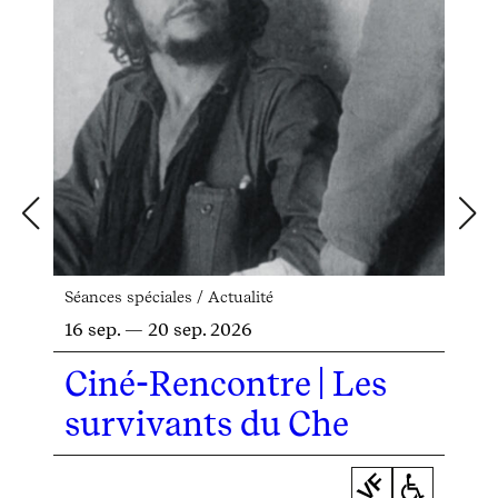
A
C
Séances spéciales / Actualité
16 sep. — 20 sep. 2026
Ciné-Rencontre | Les
survivants du Che
VF