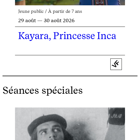
Jeune public / À partir de 7 ans
29 août — 30 août 2026
Kayara, Princesse Inca
VF
Séances spéciales
Sé
19
F