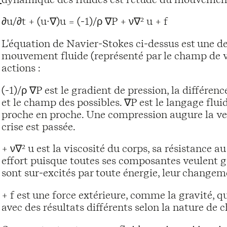
∂u/∂t + (u∙∇)u = (-1)/ρ ∇P + ν∇² u + f
L'équation de Navier-Stokes ci-dessus est une d
mouvement fluide (représenté par le champ de vite
actions :
(-1)/ρ ∇P est le gradient de pression, la différen
et le champ des possibles. ∇P est le langage flui
proche en proche. Une compression augure la ven
crise est passée.
+ ν∇² u est la viscosité du corps, sa résistance
effort puisque toutes ses composantes veulent g
sont sur-excités par toute énergie, leur changeme
+ f est une force extérieure, comme la gravité, q
avec des résultats différents selon la nature de 