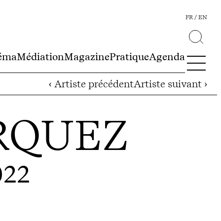
FR
EN
éma
Médiation
Magazine
Pratique
Agenda
‹ Artiste précédent
Artiste suivant ›
RQUEZ
022