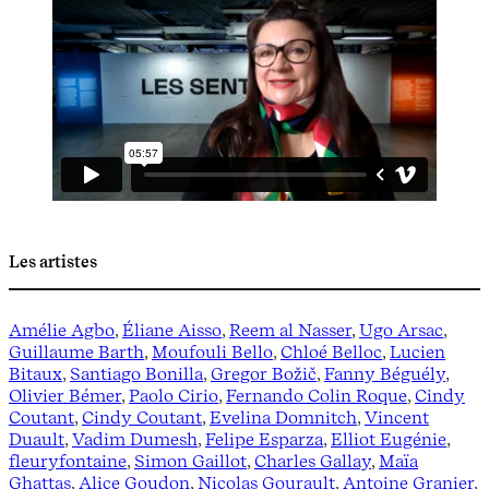
Les artistes
Amélie Agbo
,
Éliane Aisso
,
Reem al Nasser
,
Ugo Arsac
,
Guillaume Barth
,
Moufouli Bello
,
Chloé Belloc
,
Lucien
Bitaux
,
Santiago Bonilla
,
Gregor Božič
,
Fanny Béguély
,
Olivier Bémer
,
Paolo Cirio
,
Fernando Colin Roque
,
Cindy
Coutant
,
Cindy Coutant
,
Evelina Domnitch
,
Vincent
Duault
,
Vadim Dumesh
,
Felipe Esparza
,
Elliot Eugénie
,
fleuryfontaine
,
Simon Gaillot
,
Charles Gallay
,
Maïa
Ghattas
,
Alice Goudon
,
Nicolas Gourault
,
Antoine Granier
,