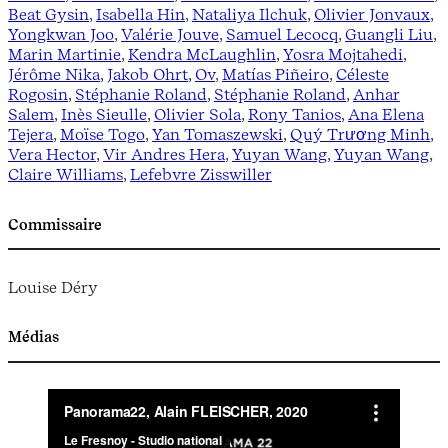
Beat Gysin
,
Isabella Hin
,
Nataliya Ilchuk
,
Olivier Jonvaux
,
Yongkwan Joo
,
Valérie Jouve
,
Samuel Lecocq
,
Guangli Liu
,
Marin Martinie
,
Kendra McLaughlin
,
Yosra Mojtahedi
,
Jérôme Nika
,
Jakob Ohrt
,
Ov
,
Matías Piñeiro
,
Céleste
Rogosin
,
Stéphanie Roland
,
Stéphanie Roland
,
Anhar
Salem
,
Inès Sieulle
,
Olivier Sola
,
Rony Tanios
,
Ana Elena
Tejera
,
Moïse Togo
,
Yan Tomaszewski
,
Quý Trương Minh
,
Vera Hector
,
Vir Andres Hera
,
Yuyan Wang
,
Yuyan Wang
,
Claire Williams
,
Lefebvre Zisswiller
Commissaire
Louise Déry
Médias