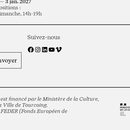
— 3 jan. 2027
sitions :
imanche, 14h-19h
Suivez-nous
Facebook
Instagram
LinkedIn
YouTube
Vimeo
st financé par le Ministère de la Culture,
 Ville de Tourcoing.
le FEDER (Fonds Européen de