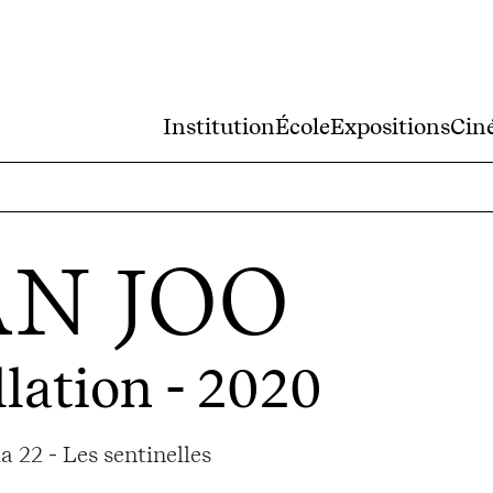
Institution
École
Expositions
Cin
N JOO
llation - 2020
 22 - Les sentinelles