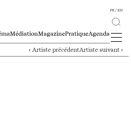
FR
EN
éma
Médiation
Magazine
Pratique
Agenda
‹ Artiste précédent
Artiste suivant ›