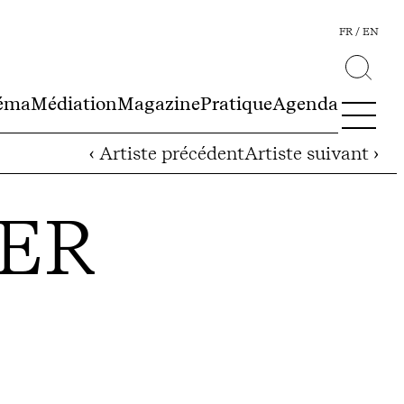
FR
EN
éma
Médiation
Magazine
Pratique
Agenda
‹ Artiste précédent
Artiste suivant ›
LER