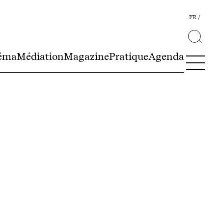
FR
éma
Médiation
Magazine
Pratique
Agenda