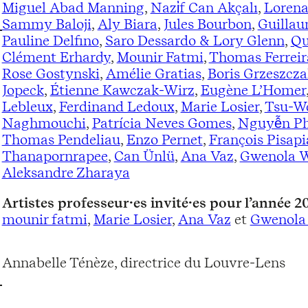
Miguel Abad Manning
,
Nazi̇f Can Akçalı
,
Lorena
Sammy Baloji
,
Aly Biara
,
Jules Bourbon
,
Guillau
Pauline Delfino
,
Saro Dessardo & Lory Glenn
,
Qu
Clément Erhardy
,
Mounir Fatmi
,
Thomas Ferreir
Rose Gostynski
,
Amélie Gratias
,
Boris Grzeszcza
Jopeck
,
Étienne Kawczak-Wirz
,
Eugène L’Homer
Lebleux
,
Ferdinand Ledoux
,
Marie Losier
,
Tsu-W
Naghmouchi
,
Patrícia Neves Gomes
,
Nguyễn Ph
Thomas Pendeliau
,
Enzo Pernet
,
François Pisapi
Thanapornrapee
,
Can Ünlü
,
Ana Vaz
,
Gwenola 
Aleksandre Zharaya
Artistes professeur·es invité·es pour l’année 
mounir fatmi
,
Marie Losier
,
Ana Vaz
et
Gwenola
Annabelle Ténèze, directrice du Louvre-Lens