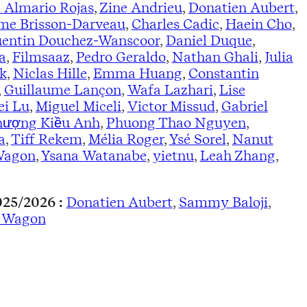
 Almario Rojas
,
Zine Andrieu
,
Donatien Aubert
,
me Brisson-Darveau
,
Charles Cadic
,
Haein Cho
,
entin Douchez-Wanscoor
,
Daniel Duque
,
a
,
Filmsaaz
,
Pedro Geraldo
,
Nathan Ghali
,
Julia
k
,
Niclas Hille
,
Emma Huang
,
Constantin
,
Guillaume Lançon
,
Wafa Lazhari
,
Lise
ei Lu
,
Miguel Miceli
,
Victor Missud
,
Gabriel
ượng Kiều Anh
,
Phuong Thao Nguyen
,
a
,
Tiff Rekem
,
Mélia Roger
,
Ysé Sorel
,
Nanut
Wagon
,
Ysana Watanabe
,
yietnu
,
Leah Zhang
,
2025/2026 :
Donatien Aubert
,
Sammy Baloji
,
 Wagon