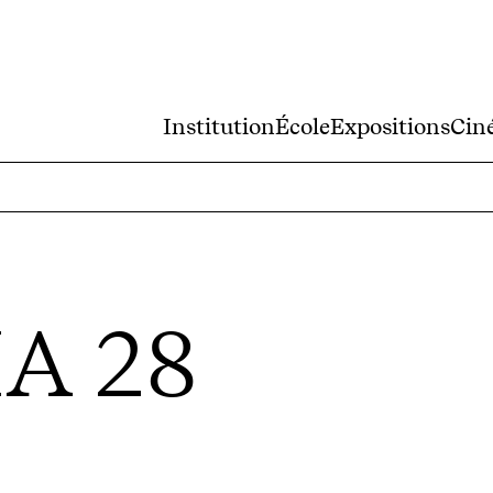
Institution
École
Expositions
Cin
A 28