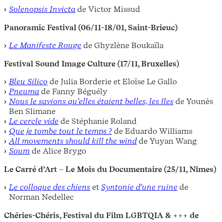
Solenopsis Invicta
de Victor Missud
Panoramic Festival (06/11-18/01, Saint-Brieuc)
Le Manifeste Rouge
de Ghyzlène Boukaïla
Festival Sound Image Culture
(17/11, Bruxelles)
Bleu Silico
de Julia Borderie et Eloïse Le Gallo
Pneuma
de Fanny Béguély
Nous le savions qu’elles étaient belles, les îles
de Younès
Ben Slimane
Le cercle vide
de Stéphanie Roland
Que je tombe tout le temps ?
de Eduardo Williams
All movements should kill the wind
de Yuyan Wang
Soum
de Alice Brygo
Le Carré d’Art – Le Mois du Documentaire (25/11, Nîmes)
Le colloque des chiens
et
Syntonie d’une ruine
de
Norman Nedellec
Chéries-Chéris, Festival du Film LGBTQIA & +++ de