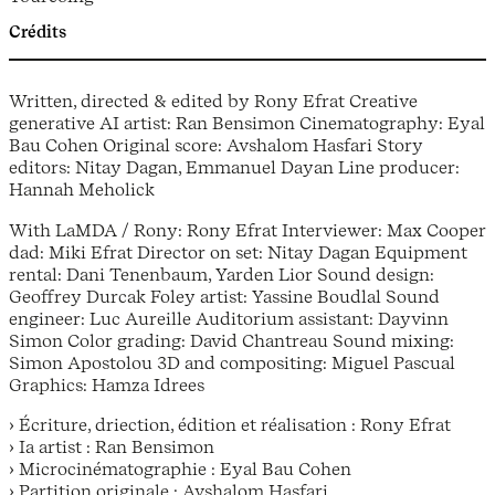
Crédits
Written, directed & edited by Rony Efrat Creative
generative AI artist: Ran Bensimon Cinematography: Eyal
Bau Cohen Original score: Avshalom Hasfari Story
editors: Nitay Dagan, Emmanuel Dayan Line producer:
Hannah Meholick
With LaMDA / Rony: Rony Efrat Interviewer: Max Cooper
dad: Miki Efrat Director on set: Nitay Dagan Equipment
rental: Dani Tenenbaum, Yarden Lior Sound design:
Geoffrey Durcak Foley artist: Yassine Boudlal Sound
engineer: Luc Aureille Auditorium assistant: Dayvinn
Simon Color grading: David Chantreau Sound mixing:
Simon Apostolou 3D and compositing: Miguel Pascual
Graphics: Hamza Idrees
› Écriture, driection, édition et réalisation : Rony Efrat
› Ia artist : Ran Bensimon
› Microcinématographie : Eyal Bau Cohen
› Partition originale : Avshalom Hasfari