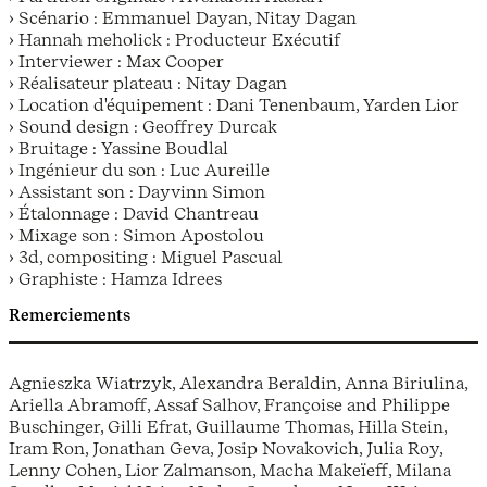
› Scénario : Emmanuel Dayan, Nitay Dagan
› Hannah meholick : Producteur Exécutif
› Interviewer : Max Cooper
› Réalisateur plateau : Nitay Dagan
› Location d'équipement : Dani Tenenbaum, Yarden Lior
› Sound design : Geoffrey Durcak
› Bruitage : Yassine Boudlal
› Ingénieur du son : Luc Aureille
› Assistant son : Dayvinn Simon
› Étalonnage : David Chantreau
› Mixage son : Simon Apostolou
› 3d, compositing : Miguel Pascual
› Graphiste : Hamza Idrees
Remerciements
Agnieszka Wiatrzyk, Alexandra Beraldin, Anna Biriulina,
Ariella Abramoff, Assaf Salhov, Françoise and Philippe
Buschinger, Gilli Efrat, Guillaume Thomas, Hilla Stein,
Iram Ron, Jonathan Geva, Josip Novakovich, Julia Roy,
Lenny Cohen, Lior Zalmanson, Macha Makeïeff, Milana