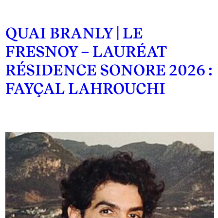
QUAI BRANLY | LE
FRESNOY – LAURÉAT
RÉSIDENCE SONORE 2026 :
FAYÇAL LAHROUCHI