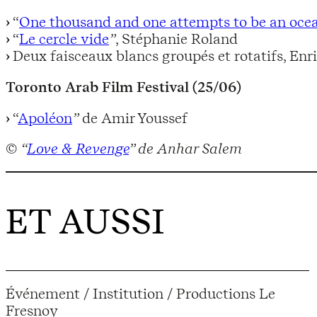
“
One thousand and one attempts to be an oce
“
Le cercle vide
”
, Stéphanie Roland
Deux faisceaux blancs groupés et rotatifs, En
Toronto Arab Film Festival (25/06)
“
Apoléon
”
de Amir Youssef
©
“
Love & Revenge
” de Anhar Salem
ET AUSSI
Événement / Institution / Productions Le
Fresnoy