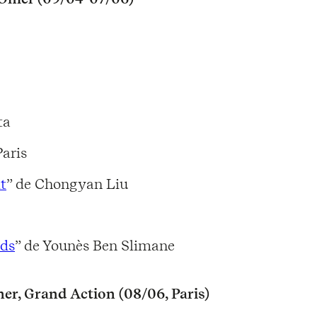
ta
aris
t
” de Chongyan Liu
nds
” de Younès Ben Slimane
er, Grand Action (08/06, Paris)