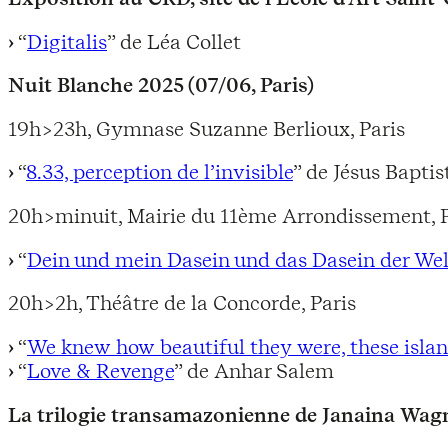
“
Digitalis
” de Léa Collet
Nuit Blanche 2025 (07/06, Paris)
19h>23h, Gymnase Suzanne Berlioux, Paris
“
8.33, perception de l’invisible
” de Jésus Baptis
20h>minuit, Mairie du 11ème Arrondissement, P
“
Dein und mein Dasein und das Dasein der Wel
20h>2h, Théâtre de la Concorde, Paris
“
We knew how beautiful they were, these isla
“
Love & Revenge
” de Anhar Salem
La trilogie transamazonienne de Janaina Wagn