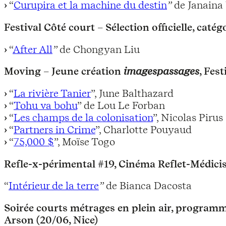
“
Curupira et la machine du destin
”
de Janaina
Festival Côté court – Sélection officielle, catég
“
After All
”
de Chongyan Liu
Moving – Jeune création
imagespassages
, Fes
“
La rivière Tanier
”, June Balthazard
“
Tohu va bohu
” de Lou Le Forban
“
Les champs de la colonisation
”, Nicolas Pirus
“
Partners in Crime
”, Charlotte Pouyaud
“
75,000 $
”, Moïse Togo
Refle-x-périmental #19, Cinéma Reflet-Médicis 
“
Intérieur de la terre
”
de Bianca Dacosta
Soirée courts métrages en plein air, programm
Arson (20/06, Nice)