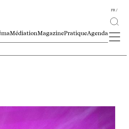
FR
éma
Médiation
Magazine
Pratique
Agenda