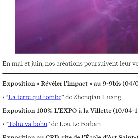
En mai et juin, nos créations poursuivent leur v
Exposition « Révéler l’impact » au 9-9bis (04/
“
La terre qui tombe
” de Zhenqian Huang
Exposition 100% L’EXPO à la Villette (10/04-11
“
Tohu va bohu
” de Lou Le Forban
Exposition au CRD, site de l’École d’Art Sain