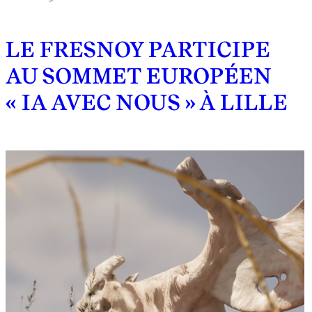
LE FRESNOY PARTICIPE
AU SOMMET EUROPÉEN
« IA AVEC NOUS » À LILLE