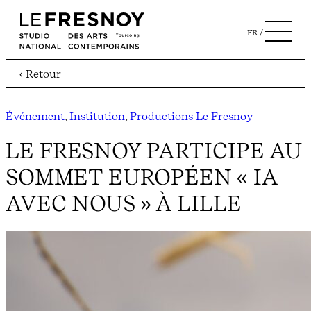
FR
‹ Retour
Événement
, 
Institution
, 
Productions Le Fresnoy
LE FRESNOY PARTICIPE AU
SOMMET EUROPÉEN « IA
AVEC NOUS » À LILLE