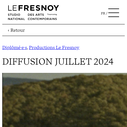
FR
‹ Retour
Diplômé·e·s
, 
Productions Le Fresnoy
DIFFUSION JUILLET 2024