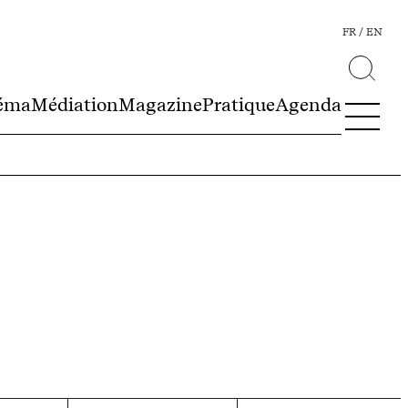
FR
EN
éma
Médiation
Magazine
Pratique
Agenda