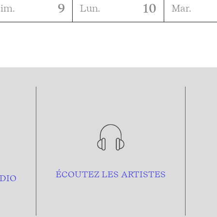
9
10
im.
Lun.
Mar.
ÉCOUTEZ LES ARTISTES
DIO