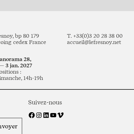
esnoy, bp 80 179
T. +33(0)3 20 28 38 00
coing cedex France
accueil@lefresnoy.net
Panorama 28,
— 3 jan. 2027
sitions :
imanche, 14h-19h
Suivez-nous
Facebook
Instagram
LinkedIn
YouTube
Vimeo