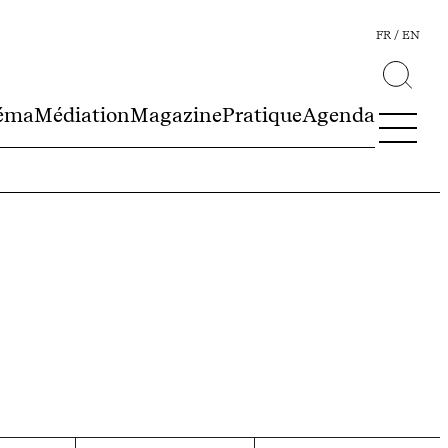
FR
EN
éma
Médiation
Magazine
Pratique
Agenda