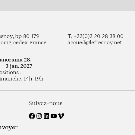
esnoy, bp 80 179
T. +33(0)3 20 28 38 00
coing cedex France
accueil@lefresnoy.net
Panorama 28,
— 3 jan. 2027
sitions :
imanche, 14h-19h
Suivez-nous
Facebook
Instagram
LinkedIn
YouTube
Vimeo