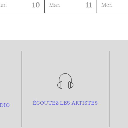
10
11
un.
Mar.
Mer.
ÉCOUTEZ LES ARTISTES
DIO