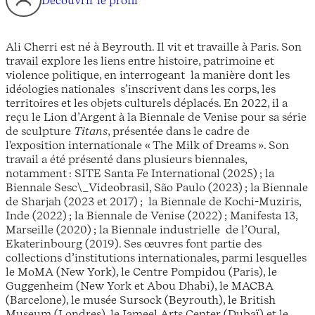
Ali Cherri est né à Beyrouth. Il vit et travaille à Paris. Son
travail explore les liens entre histoire, patrimoine et
violence politique, en interrogeant la manière dont les
idéologies nationales s’inscrivent dans les corps, les
territoires et les objets culturels déplacés. En 2022, il a
reçu le Lion d’Argent à la Biennale de Venise pour sa série
de sculpture
Titans
, présentée dans le cadre de
l'exposition internationale « The Milk of Dreams ». Son
travail a été présenté dans plusieurs biennales,
notamment : SITE Santa Fe International (2025) ; la
Biennale Sesc\_Videobrasil, São Paulo (2023) ; la Biennale
de Sharjah (2023 et 2017) ; la Biennale de Kochi-Muziris,
Inde (2022) ; la Biennale de Venise (2022) ; Manifesta 13,
Marseille (2020) ; la Biennale industrielle de l’Oural,
Ekaterinbourg (2019). Ses œuvres font partie des
collections d’institutions internationales, parmi lesquelles
le MoMA (New York), le Centre Pompidou (Paris), le
Guggenheim (New York et Abou Dhabi), le MACBA
(Barcelone), le musée Sursock (Beyrouth), le British
Museum (Londres), le Jameel Arts Center (Dubaï) et le