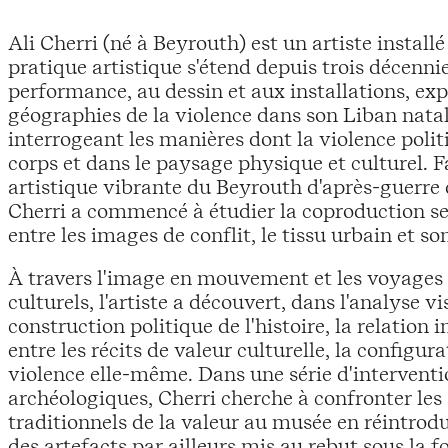
Ali Cherri (né à Beyrouth) est un artiste installé
pratique artistique s'étend depuis trois décenni
performance, au dessin et aux installations, exp
géographies de la violence dans son Liban natal 
interrogeant les manières dont la violence polit
corps et dans le paysage physique et culturel. 
artistique vibrante du Beyrouth d'après-guerre 
Cherri a commencé à étudier la coproduction sens
entre les images de conflit, le tissu urbain et so
À travers l'image en mouvement et les voyages 
culturels, l'artiste a découvert, dans l'analyse vi
construction politique de l'histoire, la relation 
entre les récits de valeur culturelle, la configur
violence elle-même. Dans une série d'interventi
archéologiques, Cherri cherche à confronter les 
traditionnels de la valeur au musée en réintrod
des artefacts par ailleurs mis au rebut sous la 