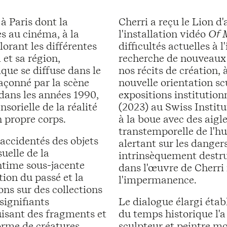
 à Paris dont la
Cherri a reçu le Lion d
es au cinéma, à la
l'installation vidéo
Of 
lorant les différentes
difficultés actuelles à 
et sa région,
recherche de nouveaux 
ique se diffuse dans le
nos récits de création, à
Façonné par la scène
nouvelle orientation scu
dans les années 1990,
expositions institutio
orielle de la réalité
(2023) au Swiss Instit
n propre corps.
à la boue avec des aigl
transtemporelle de l'hu
accidentés des objets
alertant sur les danger
suelle de la
intrinsèquement destru
intime sous-jacente
dans l'œuvre de Cherri
ation du passé et la
l'impermanence.
ons sur des collections
signifiants
Le dialogue élargi établi
uisant des fragments et
du temps historique l'
forme de créatures
sculpteur et peintre m