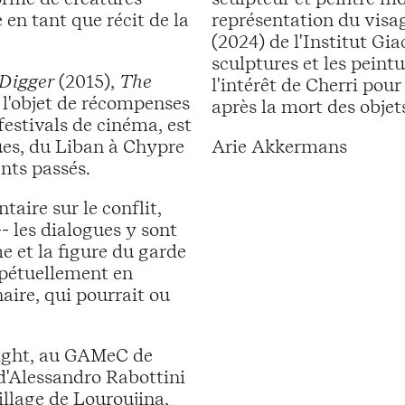
 en tant que récit de la
représentation du vis
(2024) de l'Institut Gia
sculptures et les pein
Digger
(2015),
The
l'intérêt de Cherri pour 
t l'objet de récompenses
après la mort des objet
festivals de cinéma, est
ues, du Liban à Chypre
Arie Akkermans
nts passés.
aire sur le conflit,
- les dialogues y sont
me et la figure du garde
erpétuellement en
aire, qui pourrait ou
Night, au GAMeC de
d'Alessandro Rabottini
illage de Louroujina,