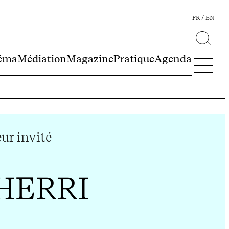
FR
EN
éma
Médiation
Magazine
Pratique
Agenda
ur invité
HERRI