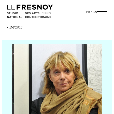
FR
EN
‹ Retour