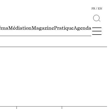
FR
EN
éma
Médiation
Magazine
Pratique
Agenda