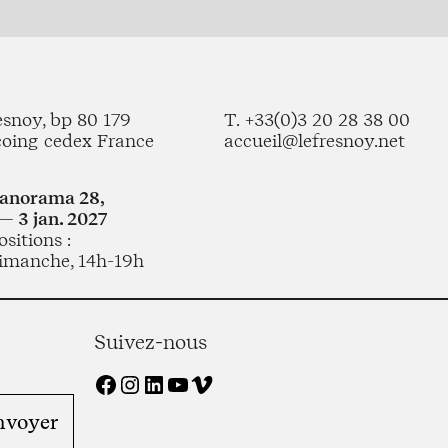
esnoy, bp 80 179
T. +33(0)3 20 28 38 00
coing cedex France
accueil@lefresnoy.net
Panorama 28,
— 3 jan. 2027
sitions :
imanche, 14h-19h
Suivez-nous
Facebook
Instagram
LinkedIn
YouTube
Vimeo