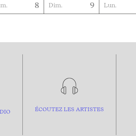
8
9
am.
Dim.
Lun.
ÉCOUTEZ LES ARTISTES
DIO