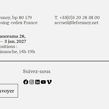
esnoy, bp 80 179
T. +33(0)3 20 28 38 00
coing cedex France
accueil@lefresnoy.net
Panorama 28,
— 3 jan. 2027
sitions :
imanche, 14h-19h
Suivez-nous
Facebook
Instagram
LinkedIn
YouTube
Vimeo