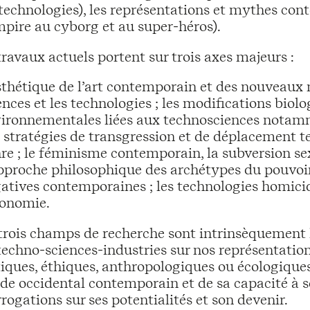
technologies), les représentations et mythes cont
pire au cyborg et au super-héros).
travaux actuels portent sur trois axes majeurs :
sthétique de l’art contemporain et des nouveaux mé
ences et les technologies ; les modifications biol
ironnementales liées aux technosciences notamme
 stratégies de transgression et de déplacement te
re ; le féminisme contemporain, la subversion se
pproche philosophique des archétypes du pouvoir
atives contemporaines ; les technologies homicide
conomie.
trois champs de recherche sont intrinsèquement li
techno-sciences-industries sur nos représentation
tiques, éthiques, anthropologiques ou écologiques
e occidental contemporain et de sa capacité à se
rrogations sur ses potentialités et son devenir.