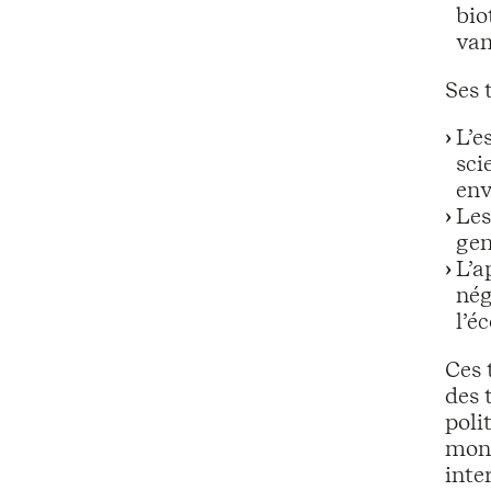
bio
vam
Ses 
L’e
sci
env
Les
gen
L’a
nég
l’é
Ces 
des 
poli
mond
inte