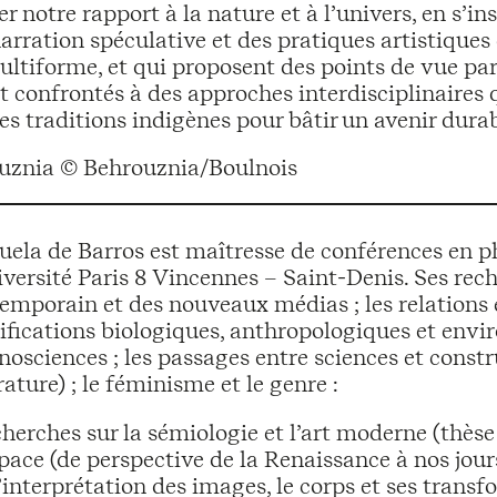
nser notre rapport à la nature et à l’univers, en
arration spéculative et des pratiques artistiqu
ultiforme, et qui proposent des points de vue par
nt confrontés à des approches interdisciplinaires
 les traditions indigènes pour bâtir un avenir durab
ouznia © Behrouznia/Boulnois
ela de Barros est maîtresse de conférences en phi
iversité Paris 8 Vincennes – Saint-Denis. Ses rech
emporain et des nouveaux médias ; les relations en
fications biologiques, anthropologiques et envi
nosciences ; les passages entre sciences et constr
érature) ; le féminisme et le genre :
herches sur la sémiologie et l’art moderne (thèse
space (de perspective de la Renaissance à nos jour
l’interprétation des images, le corps et ses trans