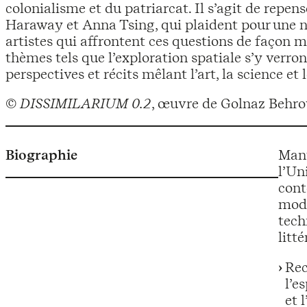
colonialisme et du patriarcat. Il s’agit de repe
Haraway et Anna Tsing, qui plaident pour une n
artistes qui affrontent ces questions de façon m
thèmes tels que l’exploration spatiale s’y verro
perspectives et récits mêlant l’art, la science et
©
DISSIMILARIUM 0.2
, œuvre de Golnaz Behr
Biographie
Manu
l’Un
cont
modi
tech
litt
Rec
l’e
et 