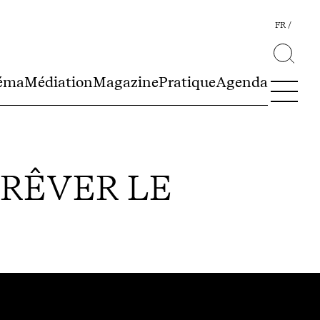
FR
éma
Médiation
Magazine
Pratique
Agenda
 RÊVER LE