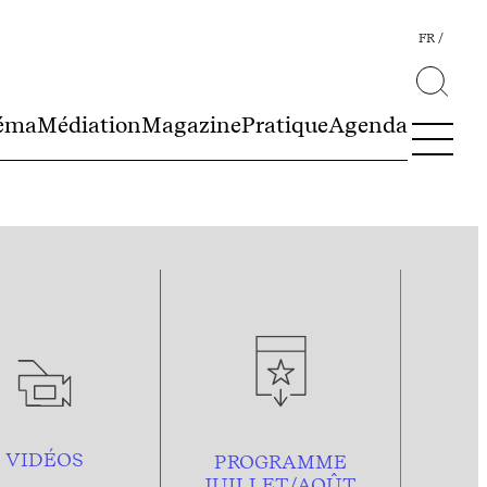
FR
éma
Médiation
Magazine
Pratique
Agenda
VIDÉOS
PROGRAMME
JUILLET/AOÛT