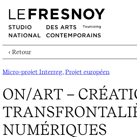
‹ Retour
Micro-projet Interreg
, 
Projet européen
ON/ART – CRÉAT
TRANSFRONTALIÈ
NUMÉRIQUES