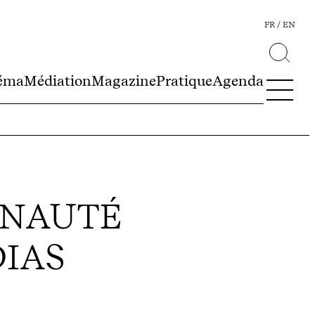
FR
EN
éma
Médiation
Magazine
Pratique
Agenda
UNAUTÉ
DIAS