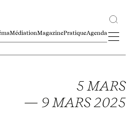
éma
Médiation
Magazine
Pratique
Agenda
5 MARS
— 9 MARS 2025