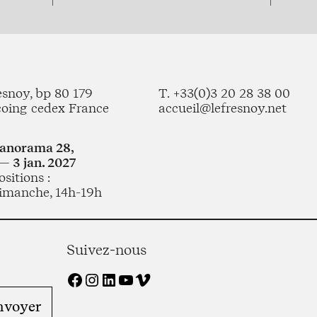
esnoy, bp 80 179
T. +33(0)3 20 28 38 00
coing cedex France
accueil@lefresnoy.net
Panorama 28,
— 3 jan. 2027
sitions :
imanche, 14h-19h
Suivez-nous
Facebook
Instagram
LinkedIn
YouTube
Vimeo