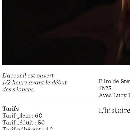
L’accueil est ouvert
Film de
Ste
1/2 heure avant le début
1h25
des séances.
Avec Lucy L
Tarifs
L’histoir
Tarif plein :
6€
Tarif réduit :
5€
Tarif adhérent :
4€