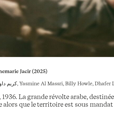
emarie Jacir (2025)
Avec كريم داود عناية, Yasmine Al Massri, Billy Howle, Dha
, 1936. La grande révolte arabe, destiné
e alors que le territoire est sous manda