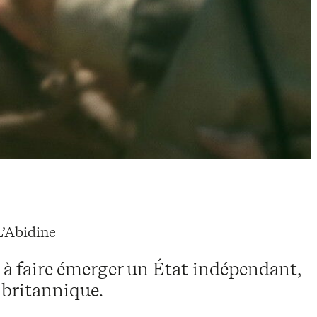
fer L’Abidine
e à faire émerger un État indépendant,
t britannique.