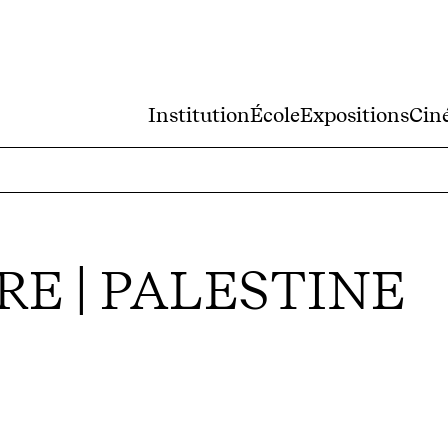
Institution
École
Expositions
Cin
E | PALESTINE