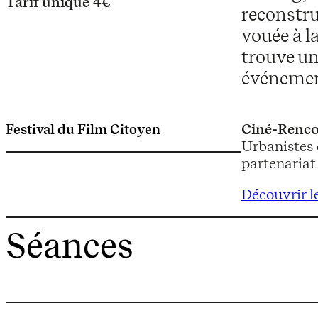
Tarif unique 4€
reconstru
vouée à la
trouve un
événemen
Festival du Film Citoyen
Ciné-Renco
Urbanistes 
partenariat
Découvrir l
Séances