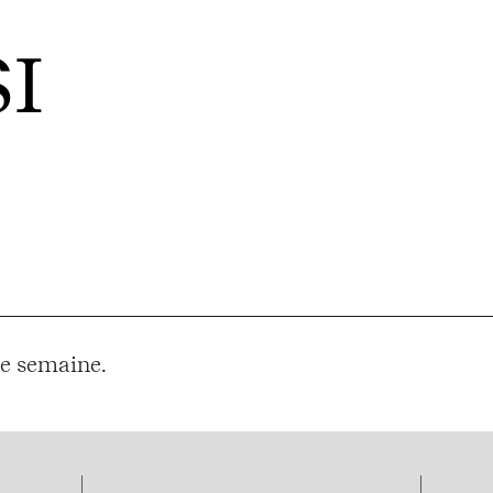
I
e semaine.