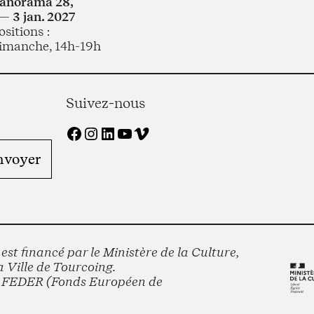
Panorama 28,
— 3 jan. 2027
sitions :
imanche, 14h-19h
Suivez-nous
Facebook
Instagram
LinkedIn
YouTube
Vimeo
st financé par le Ministère de la Culture,
 Ville de Tourcoing.
le FEDER (Fonds Européen de