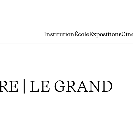
Institution
École
Expositions
Cin
E | LE GRAND