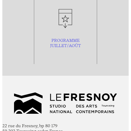
PROGRAMME
JUILLET/AOÛT
22 rue du Fresnoy, bp 80 179
59 202 Tourcoing cedex France