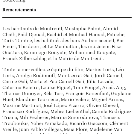
Remerciements
Les habitants de Montreuil, Mustapha Salmi, Ahmid
Chaib, Saïd Djouad, Rachid et Mouhad Hamad, Patoche,
Tarik Tamine, les habitués des bars Au bon accueil, Bar
Fleuri, The doors, et Le Manhattan, les musiciens Faso
Ouattara, Karamogo Kouyate, Mohammed Kouyate,
Franck Zilberschlag et la Mairie de Montreuil.
Toute la merveilleuse équipe du film, Marius Loris, Léo
Loris, Anolga Rodionoff, Montserrat Galí, Jordi Camell,
Carme Galí, Marta et Pau Camell Galí, Júlia Losada,
Catarina Boieiro, Louise Piguet, Tom Pouget, Anaïs Ang,
Thomas Dunoyer, Béla Tarr, François Bonenfant, Guylaine
Huet, Blandine Tourneux, Mario Valero, Miguel Armas,
Maxime Martinot, José López Pizarro, Olivier Cheval,
Francisco Rodríguez, Melisa Liebenthal, Camila Rodríguez
Triana, Mili Pecherer, Marina Smorodinova, Thanasis
Trouboukis, Yohei Yamakado, Ricardo Giacconi, Clément
Vieille, Juan Pablo Villegas, Maia Flore, Madeleine Van