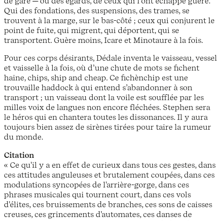
de gare ─ ou des égards, de ceux qui l’ont échappé guère.
Qui des fondations, des suspensions, des trames, se
trouvent à la marge, sur le bas-côté ; ceux qui conjurent le
point de fuite, qui migrent, qui déportent, qui se
transportent. Guère moins, Icare et Minotaure à la fois.
Pour ces corps désirants, Dédale inventa le vaisseau, vessel
et vaisselle à la fois, où d’une chute de mots se fichent
haine, chips, ship and cheap. Ce fichènchip est une
trouvaille haddock à qui entend s’abandonner à son
transport ; un vaisseau dont la voile est soufflée par les
milles voix de langues non encore fléchées. Stephen sera
le héros qui en chantera toutes les dissonances. Il y aura
toujours bien assez de sirènes tirées pour taire la rumeur
du monde.
Citation
« Ce qu'il y a en effet de curieux dans tous ces gestes, dans
ces attitudes anguleuses et brutalement coupées, dans ces
modulations syncopées de l'arrière-gorge, dans ces
phrases musicales qui tournent court, dans ces vols
d'élites, ces bruissements de branches, ces sons de caisses
creuses, ces grincements d'automates, ces danses de