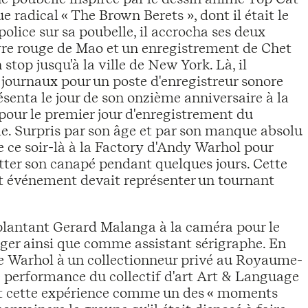
ue radical « The Brown Berets », dont il était le
olice sur sa poubelle, il accrocha ses deux
livre rouge de Mao et un enregistrement de Chet
top jusqu'à la ville de New York. Là, il
s journaux pour un poste d'enregistreur sonore
présenta le jour de son onzième anniversaire à la
pour le premier jour d'enregistrement du
e. Surpris par son âge et par son manque absolu
 ce soir-là à la Factory d'Andy Warhol pour
atter son canapé pendant quelques jours. Cette
et événement devait représenter un tournant
upplantant Gerard Malanga à la caméra pour le
er ainsi que comme assistant sérigraphe. En
de Warhol à un collectionneur privé au Royaume-
e performance du collectif d'art Art & Language
rit cette expérience comme un des « moments