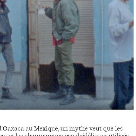
t d'Oaxaca au Mexique, un mythe veut que les
ssayer les champignons psychédéliques utilisés