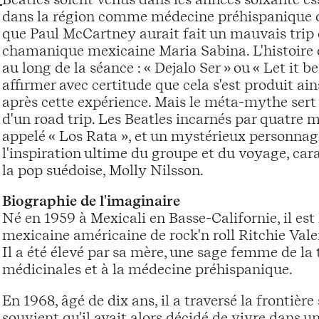
dans la région comme médecine préhispanique d
que Paul McCartney aurait fait un mauvais trip 
chamanique mexicaine Maria Sabina. L'histoire di
au long de la séance : « Dejalo Ser » ou « Let it 
affirmer avec certitude que cela s'est produit ain
après cette expérience. Mais le méta-mythe sert d
d'un road trip. Les Beatles incarnés par quatr
appelé « Los Rata », et un mystérieux personna
l'inspiration ultime du groupe et du voyage, cara
la pop suédoise, Molly Nilsson.
Biographie de l'imaginaire
Né en 1959 à Mexicali en Basse-Californie, il est 
mexicaine américaine de rock'n roll Ritchie Vale
Il a été élevé par sa mère, une sage femme de la 
médicinales et à la médecine préhispanique.
En 1968, âgé de dix ans, il a traversé la frontière 
souvient qu'il avait alors décidé de vivre dans u