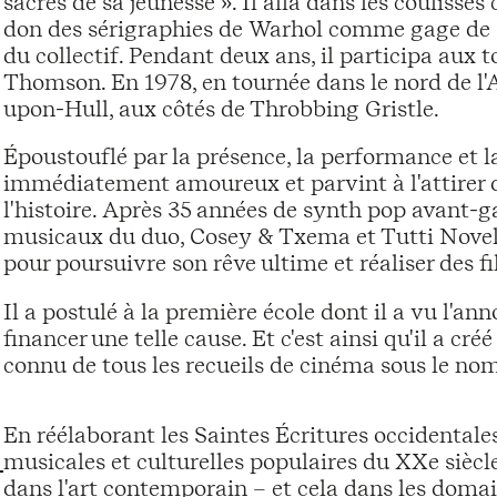
sacrés de sa jeunesse ». Il alla dans les coulisses
don des sérigraphies de Warhol comme gage de so
du collectif. Pendant deux ans, il participa aux
Thomson. En 1978, en tournée dans le nord de l'A
upon-Hull, aux côtés de Throbbing Gristle.
Époustouflé par la présence, la performance et 
immédiatement amoureux et parvint à l'attirer dan
l'histoire. Après 35 années de synth pop avant-ga
musicaux du duo, Cosey & Txema et Tutti Novelo,
pour poursuivre son rêve ultime et réaliser des f
Il a postulé à la première école dont il a vu l'an
financer une telle cause. Et c'est ainsi qu'il a 
connu de tous les recueils de cinéma sous le nom 
En réélaborant les Saintes Écritures occidentales
musicales et culturelles populaires du XXe siècl
dans l'art contemporain – et cela dans les domaine