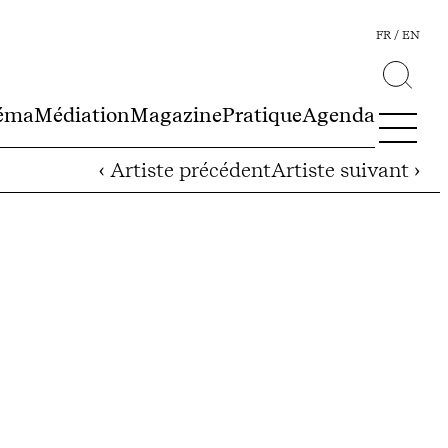
FR
EN
éma
Médiation
Magazine
Pratique
Agenda
‹ Artiste précédent
Artiste suivant ›