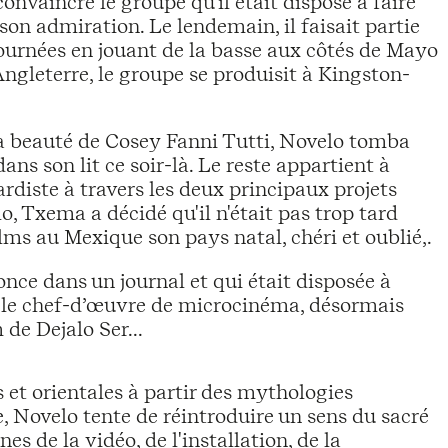
 convaincre le groupe qu'il était disposé à faire
n admiration. Le lendemain, il faisait partie
 tournées en jouant de la basse aux côtés de Mayo
ngleterre, le groupe se produisit à Kingston-
la beauté de Cosey Fanni Tutti, Novelo tomba
s son lit ce soir-là. Le reste appartient à
rdiste à travers les deux principaux projets
 Txema a décidé qu'il n'était pas trop tard
ilms au Mexique son pays natal, chéri et oublié,.
nonce dans un journal et qui était disposée à
créé le chef-d’œuvre de microcinéma, désormais
de Dejalo Ser...
 et orientales à partir des mythologies
e, Novelo tente de réintroduire un sens du sacré
s de la vidéo, de l'installation, de la