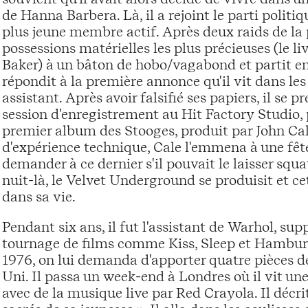
de Hanna Barbera. Là, il a rejoint le parti politiq
plus jeune membre actif. Après deux raids de la p
possessions matérielles les plus précieuses (le 
Baker) à un bâton de hobo/vagabond et partit en s
répondit à la première annonce qu'il vit dans le
assistant. Après avoir falsifié ses papiers, il se 
session d'enregistrement au Hit Factory Studio, 
premier album des Stooges, produit par John Cal
d'expérience technique, Cale l'emmena à une fête
demander à ce dernier s'il pouvait le laisser squ
nuit-là, le Velvet Underground se produisit et c
dans sa vie.
Pendant six ans, il fut l'assistant de Warhol, s
tournage de films comme Kiss, Sleep et Hamburg
1976, on lui demanda d'apporter quatre pièces 
Uni. Il passa un week-end à Londres où il vit un
avec de la musique live par Red Crayola. Il déc