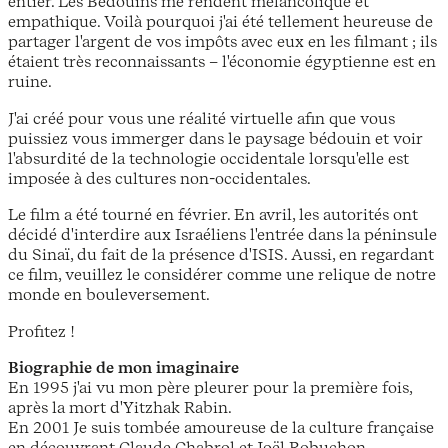
entier. Les Bédouins me rendent mélancolique et
empathique. Voilà pourquoi j'ai été tellement heureuse de
partager l'argent de vos impôts avec eux en les filmant ; ils
étaient très reconnaissants – l'économie égyptienne est en
ruine.
J'ai créé pour vous une réalité virtuelle afin que vous
puissiez vous immerger dans le paysage bédouin et voir
l'absurdité de la technologie occidentale lorsqu'elle est
imposée à des cultures non-occidentales.
Le film a été tourné en février. En avril, les autorités ont
décidé d'interdire aux Israéliens l'entrée dans la péninsule
du Sinaï, du fait de la présence d'ISIS. Aussi, en regardant
ce film, veuillez le considérer comme une relique de notre
monde en bouleversement.
Profitez !
Biographie de mon imaginaire
En 1995 j'ai vu mon père pleurer pour la première fois,
après la mort d'Yitzhak Rabin.
En 2001 Je suis tombée amoureuse de la culture française
en découvrant Claude Chabrol et Joël Robuchon.