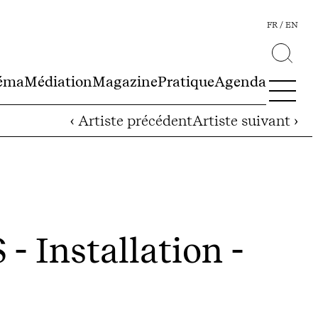
FR
EN
éma
Médiation
Magazine
Pratique
Agenda
‹ Artiste précédent
Artiste suivant ›
S
- Installation -