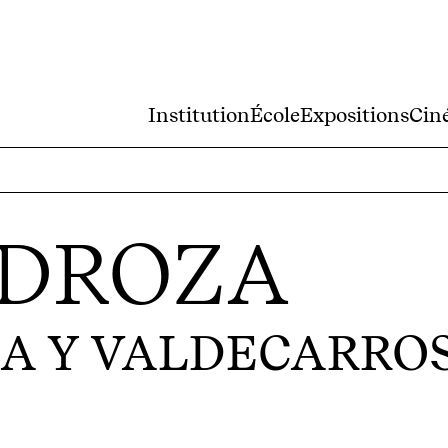
Institution
École
Expositions
Cin
EDROZA
A Y VALDECARRO