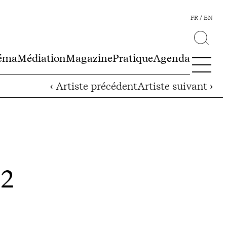
FR
EN
éma
Médiation
Magazine
Pratique
Agenda
‹ Artiste précédent
Artiste suivant ›
12