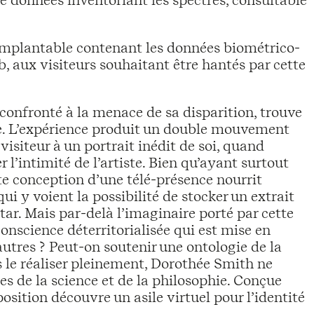
de données inventoriant les spectres, consultable
implantable contenant les données biométrico-
eb, aux visiteurs souhaitant être hantés par cette
 confronté à la menace de sa disparition, trouve
ce. L’expérience produit un double mouvement
 visiteur à un portrait inédit de soi, quand
r l’intimité de l’artiste. Bien qu’ayant surtout
tte conception d’une télé-présence nourrit
ui y voient la possibilité de stocker un extrait
atar. Mais par-delà l’imaginaire porté par cette
 conscience déterritorialisée qui est mise en
 autres ? Peut-on soutenir une ontologie de la
 le réaliser pleinement, Dorothée Smith ne
s de la science et de la philosophie. Conçue
ition découvre un asile virtuel pour l’identité