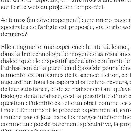
une série de capteurs, et transmises à une base 
sur le site web du projet en temps-réel.
4e temps (en développement) : une micro-puce 
spectrales de l'artiste est proposée, via le site w
dernière.?
Elle imagine ici une expérience limite où le moi,
dans la biotechnologie le moyen de sa résistan
dialectique : le dispositif spéculaire confronte le
l’utilisation de la puce l’en dépossède pour aliéne
alimenté les fantasmes de la science-fiction, ce
aujourd’hui tous les espoirs des techno-rêveurs, q
de leur substance, et de se réaliser en tant qu’av
biologie dénaturalisée, c’est la possibilité d’une
question : l’identité est-elle un objet comme les
trace ? En mimant le procédé expérimental, sans
tranche pas et joue dans les marges indéterminée
comme une poésie purement spéculative, la propos
d’un corps déconstruit.