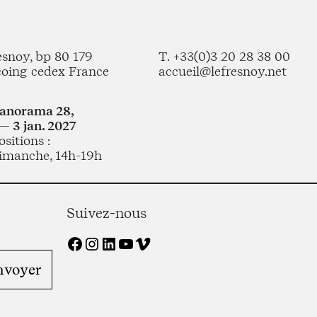
esnoy, bp 80 179
T. +33(0)3 20 28 38 00
coing cedex France
accueil@lefresnoy.net
Panorama 28,
— 3 jan. 2027
sitions :
imanche, 14h-19h
Suivez-nous
Facebook
Instagram
LinkedIn
YouTube
Vimeo