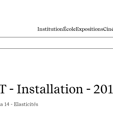
Institution
École
Expositions
Cin
T
- Installation - 20
 14 - Elasticités