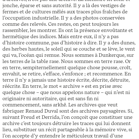
jonche, éparse et sans autorité. Il y a là des vestiges de
fermes et de cultures mêlés aux traces plus fraîches de
l’occupation industrielle. Il y a des photos conservées
comme des relevés. Ces restes, on peut toujours les
rassembler, les montrer. Ils ont la présence envoûtante et
hermétique des indices. Mais entre eux, il n’y a pas
d’histoire commune, pas d’histoire à dire. Il y a des dunes,
des herbes hautes, le soleil qui se couche et se lève, le vent
qui va, l’océan qui remue. Nous sommes à Dunkerque, sur
les terres de la table rase. Nous sommes en terre rase. Or
en terre, sempiternellement quelque chose pousse, croît,
envahit, se retire, s’efface, s’enfonce ; et recommence. En
terre il n’y a jamais une histoire écrite, décrite, détruite,
réécrite. En terre, le mot « archive » est en prise avec
quelque chose – que nous appelons nature – qui n’est ni
originaire ni autoritaire, qui est sans fin ni
commencement, sans arkhê. Les archives que veut
fabriquer Renaud Duval sont des archives paysagères. Si,
suivant Freud et Derrida, l’on conçoit que constituer une
archive c’est toujours détruire les traces qui lui donnent
lieu, substituer un récit partageable à la mémoire vive, si
l’on accepte d’y entendre le méticuleux travail d’une