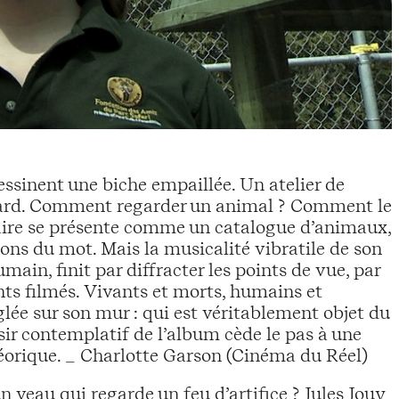
ssinent une biche empaillée. Un atelier de
anard. Comment regarder un animal ? Comment le
tiaire se présente comme un catalogue d’animaux,
ions du mot. Mais la musicalité vibratile de son
main, finit par diffracter les points de vue, par
ts filmés. Vivants et morts, humains et
ée sur son mur : qui est véritablement objet du
isir contemplatif de l’album cède le pas à une
héorique. _ Charlotte Garson (Cinéma du Réel)
n veau qui regarde un feu d’artifice ? Jules Jouy