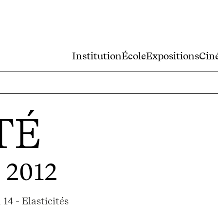
Institution
École
Expositions
Cin
TÉ
- 2012
14 - Elasticités