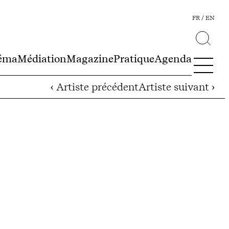
FR
EN
éma
Médiation
Magazine
Pratique
Agenda
‹ Artiste précédent
Artiste suivant ›