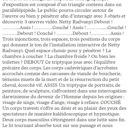
d’exposition est composé d’un triangle contenu dans un
parallélépipède. Le public pourra circuler autour de
l’œuvre ou bien y pénétrer afin d’interagir avec 3 objets et
découvrir 3 œuvres vidéo. Netty Radvanyi Debout !
………...Assis ! …………Couché ! Assis ! ………......Couché !
……….Debout ! Couché ! ………..Debout ! …………Assis !
Trois injonctions, trois espaces, trois positions du corps
qui donnent le ton de l’installation interactive de Netty
Radvanyi. Quel espace choisir pour y pénétrer ? La
chambre à coucher ? La chambre froide ? Ou bien les
toilettes ? DEBOUT Ce triptyque joue avec l’équilibre
précaire des corps. Les corps cadavériques d’acrobates
accrochés comme des carcasses de viande de boucherie,
témoins muets de la mort et de la résurrection du petit
cheval, écorché vif. ASSIS Un triptyque de portraits, de
peinture, de sculpture, s’affrontent dans une interrogation
darwinienne du devenir de l’Homme depuis les origines :
visage de singe, visage d’ange, visage à refaire. COUCHÉ
Un corps travesti s’offre au désir et au plaisir des yeux des
spectateurs de manière kaléidoscopique et hypnotique.
Deux corps masculins s’étreignent dans une lutte sans fin.
Le lit tournant absorbe tout sur son passage et nous