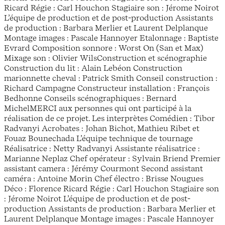
Ricard Régie : Carl Houchon Stagiaire son : Jérome Noirot
L’équipe de production et de post-production Assistants
de production : Barbara Merlier et Laurent Delplanque
Montage images : Pascale Hannoyer Etalonnage : Baptiste
Evrard Composition sonnore : Worst On (San et Max)
Mixage son : Olivier WilsConstruction et scénographie
Construction du lit : Alain Lebéon Construction
marionnette cheval : Patrick Smith Conseil construction :
Richard Campagne Constructeur installation : François
Bedhonne Conseils scénographiques : Bernard
MichelMERCI aux personnes qui ont participé à la
réalisation de ce projet. Les interprètes Comédien : Tibor
Radvanyi Acrobates : Johan Bichot, Mathieu Ribet et
Fouaz Bounechada L’équipe technique de tournage
Réalisatrice : Netty Radvanyi Assistante réalisatrice :
Marianne Neplaz Chef opérateur : Sylvain Briend Premier
assistant camera : Jérémy Courmont Second assistant
caméra : Antoine Morin Chef électro : Brisse Nougues
Déco : Florence Ricard Régie : Carl Houchon Stagiaire son
: Jérome Noirot L’équipe de production et de post-
production Assistants de production : Barbara Merlier et
Laurent Delplanque Montage images : Pascale Hannoyer