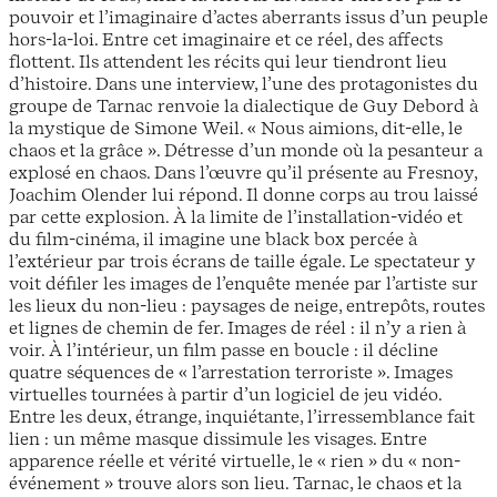
pouvoir et l’imaginaire d’actes aberrants issus d’un peuple
hors-la-loi. Entre cet imaginaire et ce réel, des affects
flottent. Ils attendent les récits qui leur tiendront lieu
d’histoire. Dans une interview, l’une des protagonistes du
groupe de Tarnac renvoie la dialectique de Guy Debord à
la mystique de Simone Weil. « Nous aimions, dit-elle, le
chaos et la grâce ». Détresse d’un monde où la pesanteur a
explosé en chaos. Dans l’œuvre qu’il présente au Fresnoy,
Joachim Olender lui répond. Il donne corps au trou laissé
par cette explosion. À la limite de l’installation-vidéo et
du film-cinéma, il imagine une black box percée à
l’extérieur par trois écrans de taille égale. Le spectateur y
voit défiler les images de l’enquête menée par l’artiste sur
les lieux du non-lieu : paysages de neige, entrepôts, routes
et lignes de chemin de fer. Images de réel : il n’y a rien à
voir. À l’intérieur, un film passe en boucle : il décline
quatre séquences de « l’arrestation terroriste ». Images
virtuelles tournées à partir d’un logiciel de jeu vidéo.
Entre les deux, étrange, inquiétante, l’irressemblance fait
lien : un même masque dissimule les visages. Entre
apparence réelle et vérité virtuelle, le « rien » du « non-
événement » trouve alors son lieu. Tarnac, le chaos et la