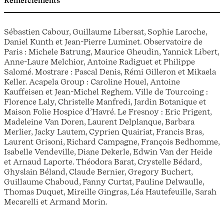
Remerciements
Sébastien Cabour, Guillaume Libersat, Sophie Laroche,
Daniel Kunth et Jean-Pierre Luminet. Observatoire de
Paris : Michele Batrung, Maurice Gheudin, Yannick Libert,
Anne-Laure Melchior, Antoine Radiguet et Philippe
Salomé. Mostrare : Pascal Denis, Rémi Gilleron et Mikaela
Keller. Acapela Group : Caroline Houel, Antoine
Kauffeisen et Jean-Michel Reghem. Ville de Tourcoing :
Florence Laly, Christelle Manfredi, Jardin Botanique et
Maison Folie Hospice d’Havré. Le Fresnoy : Eric Prigent,
Madeleine Van Doren, Laurent Delplanque, Barbara
Merlier, Jacky Lautem, Cyprien Quairiat, Francis Bras,
Laurent Grisoni, Richard Campagne, François Bedhomme,
Isabelle Vendeville, Diane Dekerle, Edwin Van der Heide
et Arnaud Laporte. Théodora Barat, Crystelle Bédard,
Ghyslain Béland, Claude Bernier, Gregory Buchert,
Guillaume Chaboud, Fanny Curtat, Pauline Delwaulle,
Thomas Duquet, Mireille Gingras, Léa Hautefeuille, Sarah
Mecarelli et Armand Morin.