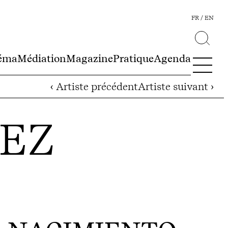
FR
EN
éma
Médiation
Magazine
Pratique
Agenda
‹ Artiste précédent
Artiste suivant ›
MEZ