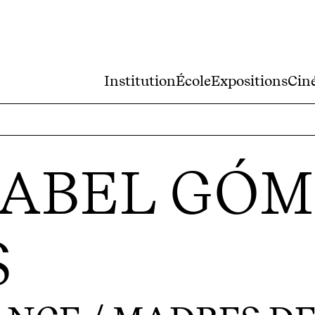
Institution
École
Expositions
Cin
SABEL GÓ
S