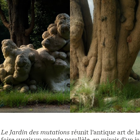
Le Jardin des mutations
réunit l’antique art de la
faire surgir un monde parallèle, en miroir d’un ja