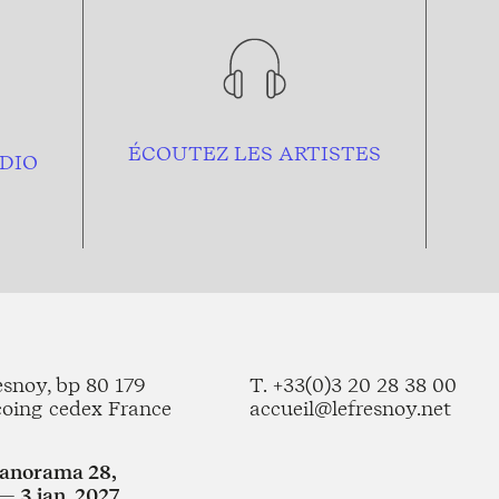
ÉCOUTEZ LES ARTISTES
DIO
esnoy, bp 80 179
T. +33(0)3 20 28 38 00
coing cedex France
accueil@lefresnoy.net
Panorama 28,
— 3 jan. 2027