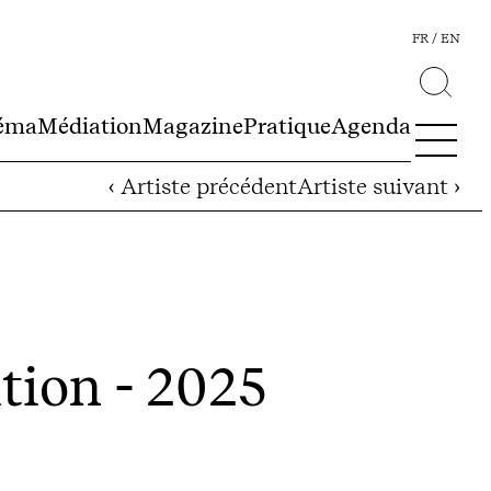
FR
EN
éma
Médiation
Magazine
Pratique
Agenda
‹ Artiste précédent
Artiste suivant ›
ation - 2025