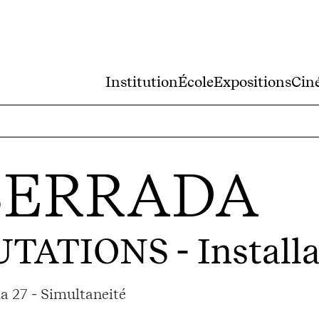
Institution
École
Expositions
Cin
BERRADA
MUTATIONS
- Install
a 27 - Simultaneité