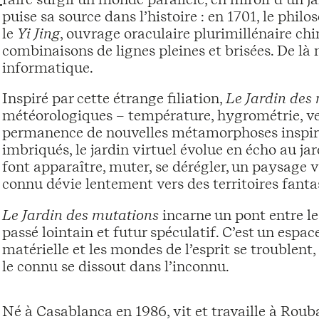
puise sa source dans l’histoire : en 1701, le ph
le
Yi Jing
, ouvrage oraculaire plurimillénaire ch
combinaisons de lignes pleines et brisées. De là 
informatique.
Inspiré par cette étrange filiation,
Le Jardin des
météorologiques – température, hygrométrie, ven
permanence de nouvelles métamorphoses inspiré
imbriqués, le jardin virtuel évolue en écho au 
font apparaître, muter, se dérégler, un paysage 
connu dévie lentement vers des territoires fant
Le Jardin des mutations
incarne un pont entre l
passé lointain et futur spéculatif. C’est un espace
matérielle et les mondes de l’esprit se troublent
le connu se dissout dans l’inconnu.
Né à Casablanca en 1986, vit et travaille à Roub