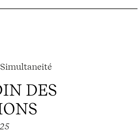
Simultaneité
DIN DES
IONS
025