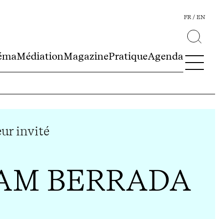
FR
EN
éma
Médiation
Magazine
Pratique
Agenda
ur invité
AM BERRADA