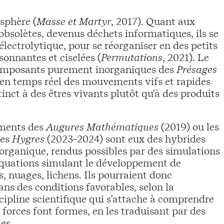
sphère (
Masse et Martyr
, 2017). Quant aux
obsolètes, devenus déchets informatiques, ils se
électrolytique, pour se réorganiser en des petits
onnantes et ciselées (
Permutations
, 2021). Le
composants purement inorganiques des
Présages
 en temps réel des mouvements vifs et rapides
tinct à des êtres vivants plutôt qu'à des produits
ements des
Augures Mathématiques
(2019) ou les
des
Hygres
(2023-2024) sont eux des hybrides
inorganique, rendus possibles par des simulations
équations simulant le développement de
es, nuages, lichens. Ils pourraient donc
ans des conditions favorables, selon la
ipline scientifique qui s'attache à comprendre
 forces font formes, en les traduisant par des
es.