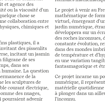
it et agence des
ité ou la viscosité d'un
Le projet à venir au F
 quelque chose se
mathématique de formes 
une collaboration entre
virtuel, émergeant d'un
hysiques, chimiques et
jardin numérique, étran
développera sur un écr
des roches inconnues, d
ns plastiques, il a
constante évolution, re
invitant des pissenlits
dans des mondes imbriq
verse, incitant un jasmin
de température et d'hyg
n filigrane de ses
en une variation tangibl
emps, dans ses
fantasmagorique et ét
n humaine. La question
mpermanence de la
Ce projet incarne un p
e les sculptures de
numérique, il représente
ble courant électrique,
matérielle quotidienne 
 comme des nuages,
à plonger dans un aille
 pourraient advenir
l'inconnu.