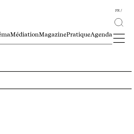
FR
éma
Médiation
Magazine
Pratique
Agenda