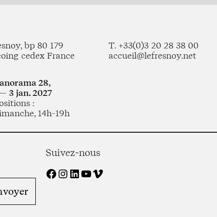
esnoy, bp 80 179
T. +33(0)3 20 28 38 00
coing cedex France
accueil@lefresnoy.net
Panorama 28,
— 3 jan. 2027
sitions :
imanche, 14h-19h
Suivez-nous
Facebook
Instagram
LinkedIn
YouTube
Vimeo