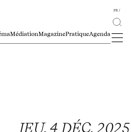
FR
éma
Médiation
Magazine
Pratique
Agenda
JEU. 4 DÉC. 2025