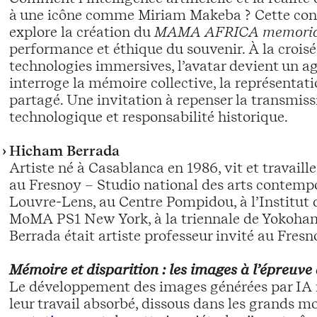
à une icône comme Miriam Makeba ? Cette conf
explore la création du
MAMA AFRICA memorial
performance et éthique du souvenir. À la croisée
technologies immersives, l’avatar devient un ag
interroge la mémoire collective, la représentatio
partagé. Une invitation à repenser la transmissio
technologique et responsabilité historique.
Hicham Berrada
Artiste né à Casablanca en 1986, vit et travail
au Fresnoy – Studio national des arts contemp
Louvre-Lens, au Centre Pompidou, à l’Institut
MoMA PS1 New York, à la triennale de Yokoham
Berrada était artiste professeur invité au Fres
Mémoire et disparition : les images à l’épreuve
Le développement des images générées par IA nou
leur travail absorbé, dissous dans les grands mo