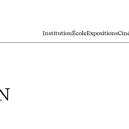
Institution
École
Expositions
Cin
ON