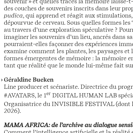
souvenir » et quelles traces la mémoire laisse-t
des couches de souvenirs inscrits dans leur pr
pudica
, qui apprend et réagit aux stimulation
dépourvue de cerveau. Sous quelles formes les “
au travers d’une exploration spéculative ? Pourra
imaginer les souvenirs d’un lieu, ancrés dans sa
pourraient-elles façonner des expériences imme
examine comment les plantes, les paysages et l
formes émergentes de mémoire : la mémoire en 
tant que réalité que le monde lui-même fait sur
Géraldine Bueken
Line producer et scénariste. Directrice du prog
er
#AVATARS, le 1
DIGITAL HUMAN LAB spécialis
Organisatrice du INVISIBLE FESTIVAL (dont l
2026).
MAMA AFRICA: de l’archive au dialogue sensib
Comment l’intelligence artificielle et la réalit