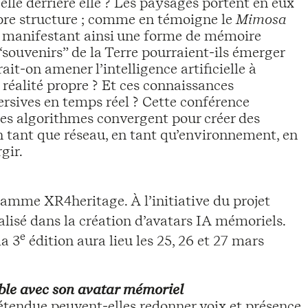
-elle derrière elle ? Les paysages portent en eux
opre structure ; comme en témoigne le
Mimosa
s, manifestant ainsi une forme de mémoire
souvenirs” de la Terre pourraient-ils émerger
it-on amener l’intelligence artificielle à
 réalité propre ? Et ces connaissances
rsives en temps réel ? Cette conférence
es algorithmes convergent pour créer des
tant que réseau, en tant qu’environnement, en
gir.
ramme XR4heritage. À l’initiative du projet
é dans la création d’avatars IA mémoriels.
e
a 3
édition aura lieu les 25, 26 et 27 mars
le avec son avatar mémoriel
é étendue peuvent-elles redonner voix et présence