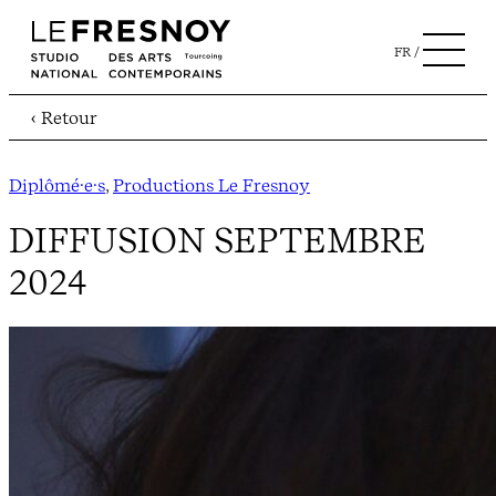
FR
‹ Retour
Diplômé·e·s
, 
Productions Le Fresnoy
DIFFUSION SEPTEMBRE
2024