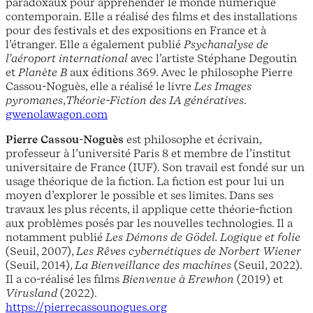
paradoxaux pour appréhender le monde numérique
contemporain. Elle a réalisé des films et des installations
pour des festivals et des expositions en France et à
l’étranger. Elle a également publié
Psychanalyse de
l’aéroport international
avec l’artiste Stéphane Degoutin
et
Planète B
aux éditions 369. Avec le philosophe Pierre
Cassou-Noguès, elle a réalisé le livre
Les Images
pyromanes
,
Théorie-Fiction des IA génératives
.
gwenolawagon.com
Pierre Cassou-Noguès
est philosophe et écrivain,
professeur à l’université Paris 8 et membre de l’institut
universitaire de France (IUF). Son travail est fondé sur un
usage théorique de la fiction. La fiction est pour lui un
moyen d’explorer le possible et ses limites. Dans ses
travaux les plus récents, il applique cette théorie-fiction
aux problèmes posés par les nouvelles technologies. Il a
notamment publié
Les Démons de Gödel. Logique et folie
(Seuil, 2007),
Les Rêves cybernétiques de Norbert Wiener
(Seuil, 2014),
La Bienveillance des machines
(Seuil, 2022).
Il a co-réalisé les films
Bienvenue à Erewhon
(2019) et
Virusland
(2022).
https://pierrecassounogues.org