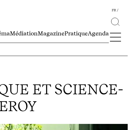
FR
éma
Médiation
Magazine
Pratique
Agenda
QUE ET SCIENCE-
LEROY