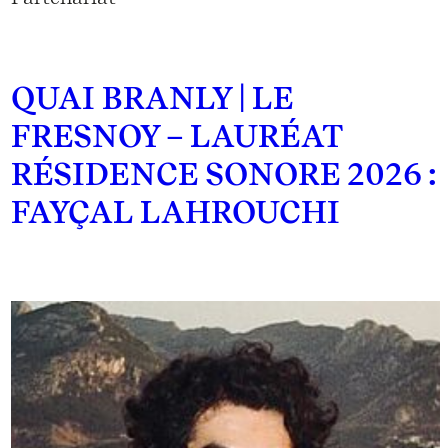
QUAI BRANLY | LE
FRESNOY – LAURÉAT
RÉSIDENCE SONORE 2026 :
FAYÇAL LAHROUCHI