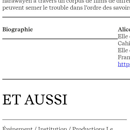
harawayen à travers un corpus de films de diffé
peuvent semer le trouble dans l’ordre des savoir
Biographie
Alic
Elle
Cahi
Elle
Fran
http
ET AUSSI
Événement / Institution / Productions Le