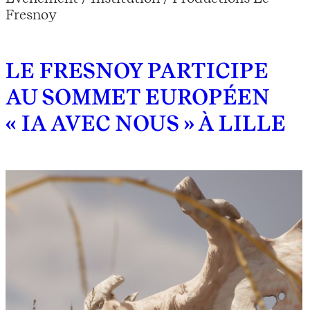
Fresnoy
LE FRESNOY PARTICIPE
AU SOMMET EUROPÉEN
« IA AVEC NOUS » À LILLE