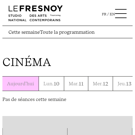
FR
EN
Cette semaine
Toute la programmation
CINÉMA
Aujourd'hui
Lun.
10
Mar.
11
Mer.
12
Jeu.
13
Pas de séances cette semaine