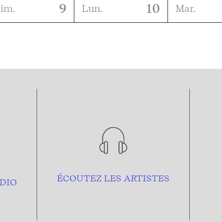
9
10
im.
Lun.
Mar.
ÉCOUTEZ LES ARTISTES
DIO