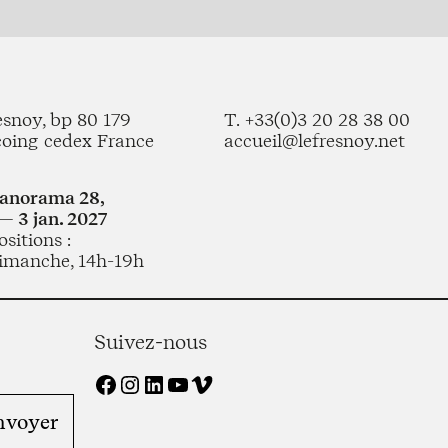
esnoy, bp 80 179
T. +33(0)3 20 28 38 00
coing cedex France
accueil@lefresnoy.net
Panorama 28,
— 3 jan. 2027
sitions :
imanche, 14h-19h
Suivez-nous
Facebook
Instagram
LinkedIn
YouTube
Vimeo