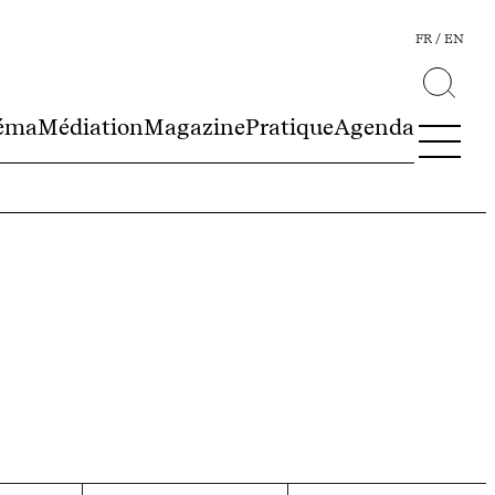
FR
EN
éma
Médiation
Magazine
Pratique
Agenda