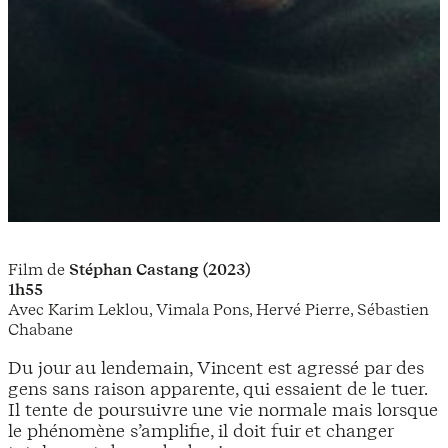
Film de
Stéphan Castang (2023)
1h55
Avec Karim Leklou, Vimala Pons, Hervé Pierre, Sébastien
Chabane
Du jour au lendemain, Vincent est agressé par des
gens sans raison apparente, qui essaient de le tuer.
Il tente de poursuivre une vie normale mais lorsque
le phénomène s’amplifie, il doit fuir et changer